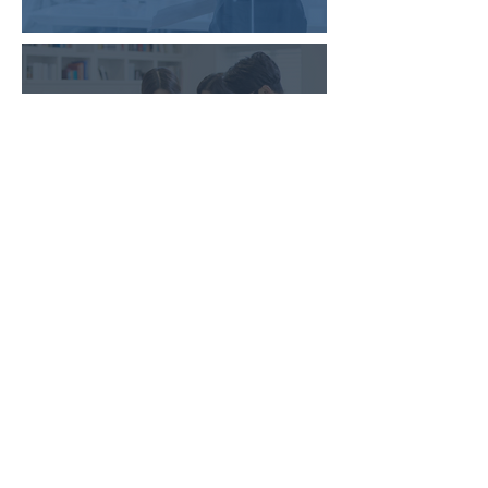
​실손보험빠른청구
닥터구디
구디 : AI 자연어처리
회사소개
뉴스